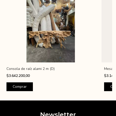
Consola de raíz alami 2 m (D)
Mesa c
$3.642.200,00
$3.143
Newsletter