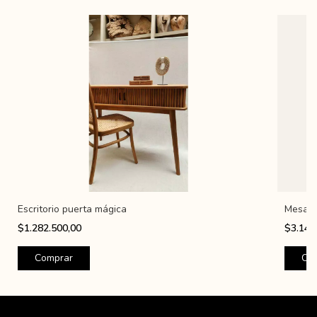
Escritorio puerta mágica
Mesa c
$1.282.500,00
$3.143