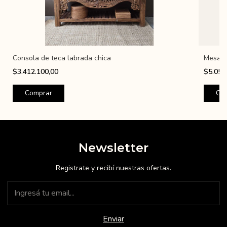
Consola de teca labrada chica
Mesa c
$3.412.100,00
$5.053
Newsletter
Registrate y recibí nuestras ofertas.