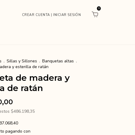
0
s
.
Sillas y Sillones
.
Banquetas altas
.
dera y esterilla de ratán
eta de madera y
la de ratán
0,00
uestos
$486.198,35
87.068,40
to
pagando con