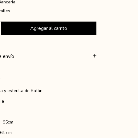
Bancaria
alles
 envío
n
a y esterilla de Ratán
ia
o: 95cm
 64 cm