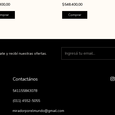
300,00
$548.400,00
ate y recibí nuestras ofertas.
Contactános
541155843078
(011) 4552-5055
miradorporelmundo@gmail.com