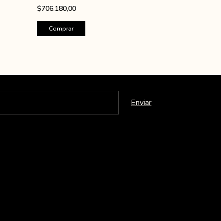
con respaldo-
$706.180,00
$562.400,00